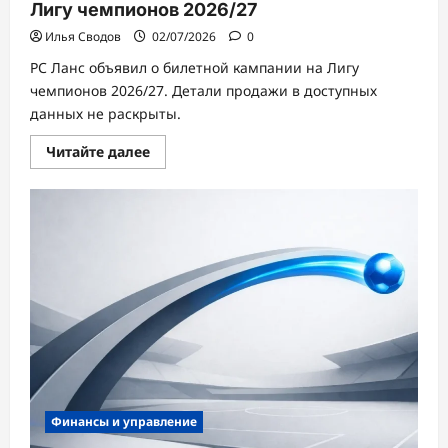
Лигу чемпионов 2026/27
Илья Сводов
02/07/2026
0
РС Ланс объявил о билетной кампании на Лигу
чемпионов 2026/27. Детали продажи в доступных
данных не раскрыты.
Прочитать
Читайте далее
больше
о
РС
Ланс
объявил
о
билетной
кампании
на
Лигу
чемпионов
2026/27
Финансы и управление