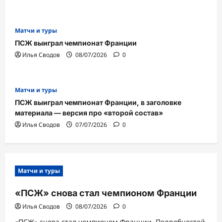
Матчи и туры
ПСЖ выиграл чемпионат Франции
Илья Сводов
08/07/2026
0
Матчи и туры
ПСЖ выиграл чемпионат Франции, в заголовке
материала — версия про «второй состав»
Илья Сводов
07/07/2026
0
Матчи и туры
«ПСЖ» снова стал чемпионом Франции
Илья Сводов
08/07/2026
0
«ПСЖ» снова стал чемпионом Франции. Подробностей