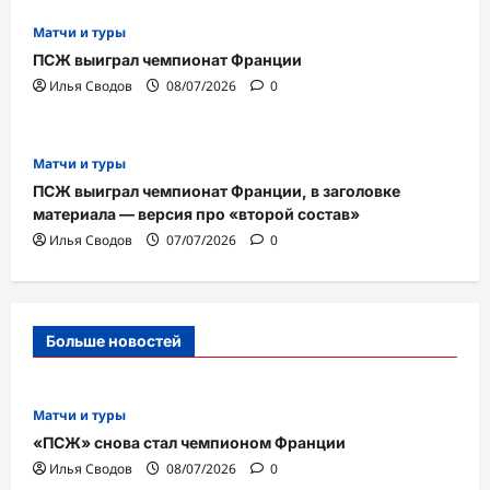
Матчи и туры
ПСЖ выиграл чемпионат Франции
Илья Сводов
08/07/2026
0
Матчи и туры
ПСЖ выиграл чемпионат Франции, в заголовке
материала — версия про «второй состав»
Илья Сводов
07/07/2026
0
Больше новостей
Матчи и туры
«ПСЖ» снова стал чемпионом Франции
Илья Сводов
08/07/2026
0