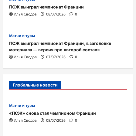
ПСЖ выиграл чемпионат Франции
Илья Сводов
08/07/2026
0
Матчи и туры
ПСЖ выиграл чемпионат Франции, в заголовке
материала — версия про «второй состав»
Илья Сводов
07/07/2026
0
Глобальные новости
Матчи и туры
«ПСЖ» снова стал чемпионом Франции
Илья Сводов
08/07/2026
0