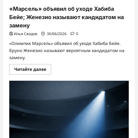
«Марсель» объявил об уходе Хабиба
Бейе; Женезио называют кандидатом на
замену
Илья Сводов
30/06/2026
0
«Олимпик Марсель» объявил об уходе Хабиба Бейе.
Бруно Женезио называют вероятным кандидатом на
замену.
Прочитать
Читайте далее
больше
о
«Марсель»
объявил
об
уходе
Хабиба
Бейе;
Женезио
называют
кандидатом
на
замену