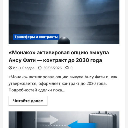
Фати
у
«Барселоны»
—
по
данным
L’Équipe
Трансферы и контракты
«Монако» активировал опцию выкупа
Ансу Фати — контракт до 2030 года
Илья Сводов
30/06/2026
0
«Монако» активировал опцию выкупа Ансу Фати и, как
утверждается, оформляет контракт до 2030 года.
Подробностей сделки пока...
Прочитать
Читайте далее
больше
о
«Монако»
активировал
опцию
выкупа