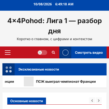
Перейти
10/08/2026
6:49:19 AM
к
содержимому
4x4Pohod: Лига 1 — разбор
дня
Коротко о главном, с цифрами и контекстом
Смотреть видео
Основное
меню
Эксклюзивные новости
ции
ПСЖ выиграл чемпионат Франции
Основные новости