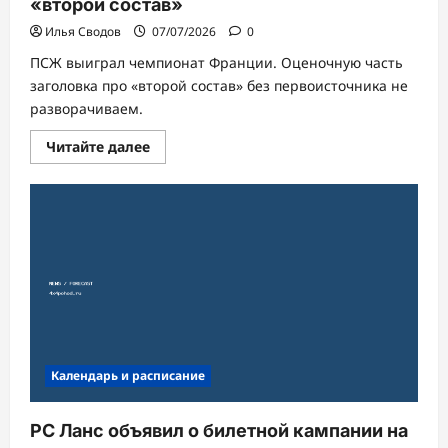
«второй состав»
Илья Сводов
07/07/2026
0
ПСЖ выиграл чемпионат Франции. Оценочную часть
заголовка про «второй состав» без первоисточника не
разворачиваем.
Прочитать
Читайте далее
больше
о
ПСЖ
выиграл
чемпионат
Франции,
в
заголовке
материала
—
версия
про
«второй
состав»
Календарь и расписание
РС Ланс объявил о билетной кампании на